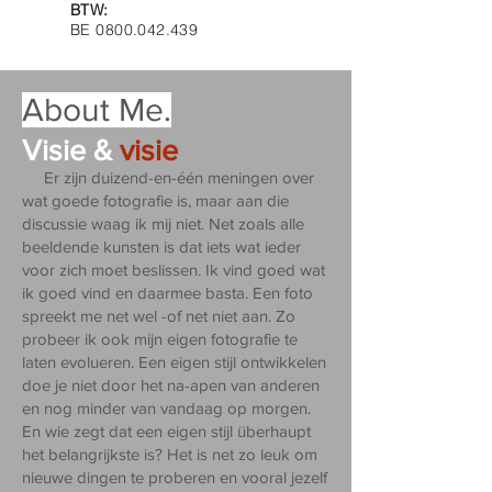
BTW:
BE
0800.042.439
About Me.
Visie &
visie
Er zijn duizend-en-één meningen over
wat goede fotografie is, maar aan die
discussie waag ik mij niet. Net zoals alle
beeldende kunsten is dat iets wat ieder
voor zich moet beslissen. Ik vind goed wat
ik goed vind en daarmee basta. Een foto
spreekt me net wel -of net niet aan. Zo
probeer ik ook mijn eigen fotografie te
laten evolueren. Een eigen stijl ontwikkelen
doe je niet door het na-apen van anderen
en nog minder van vandaag op morgen.
En wie zegt dat een eigen stijl überhaupt
het belangrijkste is? Het is net zo leuk om
nieuwe dingen te proberen en vooral jezelf