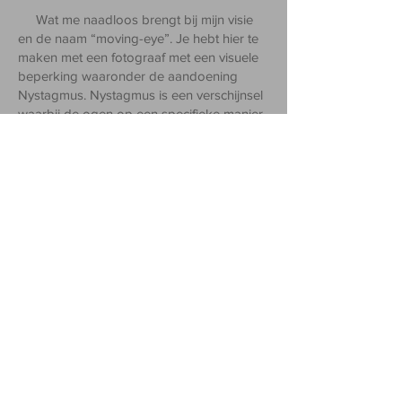
Wat me naadloos brengt bij mijn visie
en de naam “moving-eye”. Je hebt hier te
maken met een fotograaf met een visuele
beperking waaronder
de aandoening
Nystagmus. Nystagmus is een verschijnsel
waarbij de ogen op een specifieke manier
heen en weer bewegen, met een trage
fase naar de ene kant en een snelle fase
naar de andere kant. Vandaar de naam
Moving-eye of bewegend oog. Maar
ondanks mijn visuele beperking probeer ik
dankzij de moderne technologie
ontroerende (moving) beelden te make
n.
Opleiding &
ervaring
In 2010 ben ik afgestudeerd aan de
kunst academie in
Leuven na 4 jaar
avondschool en dat in de richting Digitale
Fotografie. Dat is de voornaamste
opleiding die ik heb genoten, al de rest is
ervaring. Wanneer ik in 2001 voor het eerst