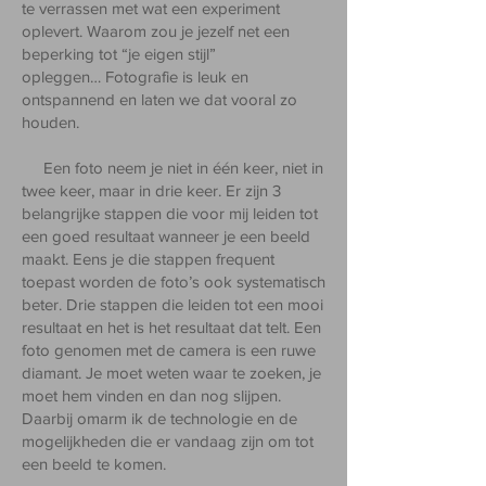
te verrassen met wat een experiment
oplevert. Waarom zou je jezelf net een
beperking tot “je eigen stijl”
opleggen…
Fotografie is leuk en
ontspannend en laten we dat vooral zo
houden.
Een foto neem je niet in één keer, niet in
twee keer, maar in drie keer. Er zijn 3
belangrijke stappen die voor mij leiden tot
een goed resultaat wanneer je een beeld
maakt. Eens je die stappen frequent
toepast worden de foto’s ook systematisch
beter. Drie stappen die leiden tot een mooi
resultaat en het is het resultaat dat telt. Een
foto genomen met de camera is een ruwe
diamant. Je moet weten waar te zoeken, je
moet hem vinden en dan nog slijpen.
Daarbij omarm ik de technologie en de
mogelijkheden die er vandaag zijn om tot
een beeld te komen.